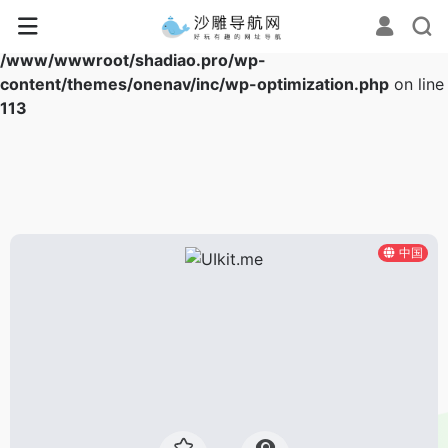
Warning
: Array to string conversion in
/www/wwwroot/shadiao.pro/wp-
content/themes/onenav/inc/wp-optimization.php
on line
113
中国