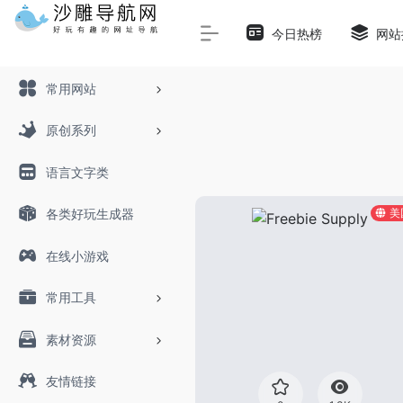
Warning
: Array to string conversion in
/www/wwwroot/sha
今日热榜
网站
常用网站
原创系列
语言文字类
各类好玩生成器
美
在线小游戏
常用工具
素材资源
友情链接