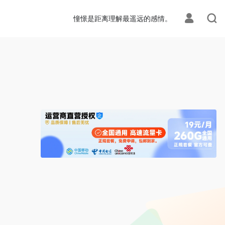
ion.php
on line
113
憧憬是距离理解最遥远的感情。