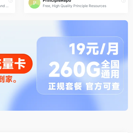
PrincipleRepo
Hand-picked resources for web designer and developers, constantly updated.
Free, High Quality Principle Resources