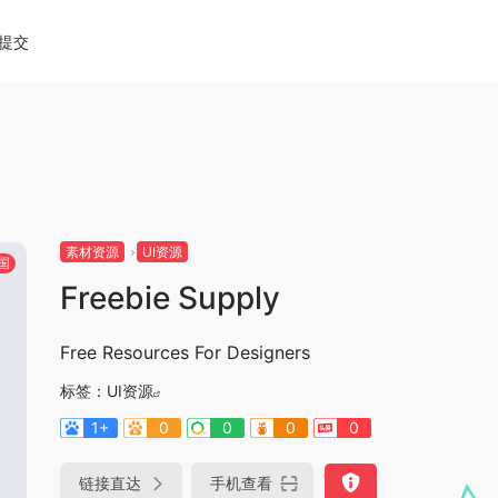
diao.pro/wp-content/themes/onenav/inc/wp-optimizat
提交
素材资源
UI资源
国
Freebie Supply
Free Resources For Designers
标签：
UI资源
1+
0
0
0
0
链接直达
手机查看