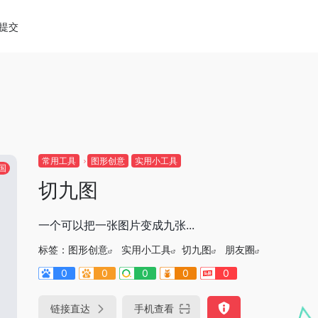
diao.pro/wp-content/themes/onenav/inc/wp-optimizat
提交
常用工具
图形创意
实用小工具
国
切九图
一个可以把一张图片变成九张...
标签：
图形创意
实用小工具
切九图
朋友圈
0
0
0
0
0
链接直达
手机查看