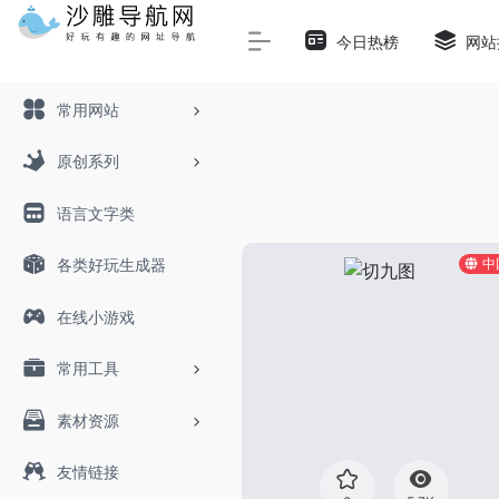
Warning
: Array to string conversion in
/www/wwwroot/sha
今日热榜
网站
常用网站
原创系列
语言文字类
各类好玩生成器
中
在线小游戏
常用工具
素材资源
友情链接