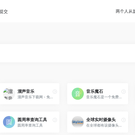
diao.pro/wp-content/themes/onenav/inc/wp-optimizat
两个人从
提交
溜声音乐
音乐魔石
溜声音乐下载网 - 免费提供最新、热门音乐下载，包含经典老歌、网红热门、一人一首成名曲等多种分类，让您畅听高品质音乐。
音乐魔石是一个免费提供全网...
圆周率查询工具
全球实时摄像头
圆周率查询工具
在全球都有设摄像头的网站！ ...