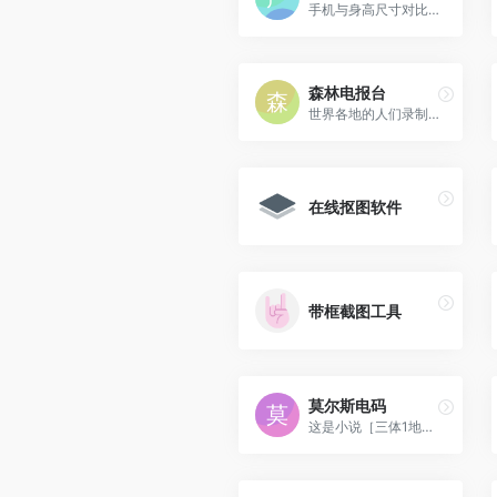
手机与身高尺寸对比图：并排...
森林电报台
世界各地的人们录制了森林的...
在线抠图软件
带框截图工具
莫尔斯电码
这是小说［三体1地球往事］中...