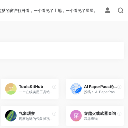
ion.php
on line
113
监狱的窗户往外看，一个看见了土地，一个看见了星星。
ToolsKitHub
AI PaperPass论文生成器
一个在线实用工具站! 可以提...
投稿： AI PaperPass是一个A...
气象观察
穿越火线武器查询
观察地球的气象状况和海洋运动
武器查询