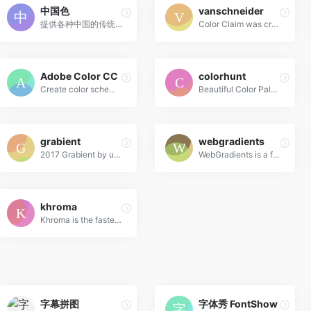
中国色
vanschneider
提供各种中国的传统颜色的名称，CMYK值，RGB值，16进制表示。
Color Claim was created in 2012 by Tobias van Schneider with the goal to collect & combine unique colors for my future projects.
Adobe Color CC
colorhunt
Create color schemes with the color wheel or browse thousands of color combinations from the Color community.
Beautiful Color Palettes
grabient
webgradients
2017 Grabient by unfold
WebGradients is a free collection of 180 linear gradients that you can use as content backdrops in any part of your website.
khroma
Khroma is the fastest way to discover, search, and save color combos you'll want to use.
字幕拼图
字体秀 FontShow