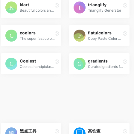
klart
trianglify
Beautiful colors and designs to your inbox every week
Trianglify Generator
coolors
flatuicolors
The super fast color schemes generator!
Copy Paste Color Pallette from Flat UI Theme
Coolest
gradients
Coolest handpicked Gradient Hues for your next super ⚡ amazing stuff
Curated gradients for designers and developers
黑点工具
高铁查