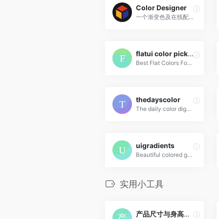
Color Designer
一个渐变色及在线配色网站
flatui color picker
Best Flat Colors For UI Design
thedayscolor
The daily color digest
uigradients
Beautiful colored gradients
实用小工具
产品尺寸与身高对比图工具