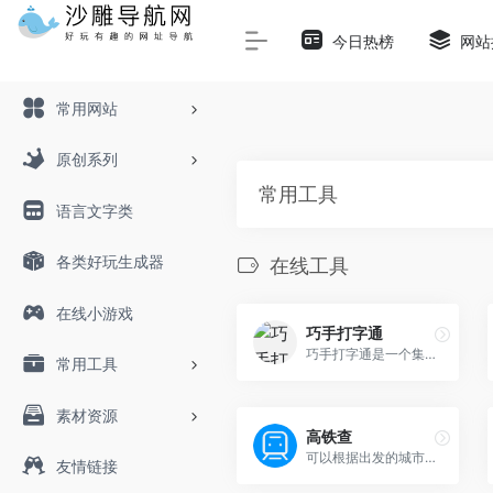
Warning
: Array to string conversion in
/www/wwwroot/sha
今日热榜
网站
常用网站
原创系列
常用工具
语言文字类
各类好玩生成器
在线工具
在线小游戏
巧手打字通
巧手打字通是一个集打字练习、打字速度测试、打字教学、打字游戏娱乐于一体的综合性打字学习训练平台。支持中文打字练习、英文打字训练、拼音打字课程、双拼及五笔打字教程
常用工具
素材资源
高铁查
可以根据出发的城市、车站，...
友情链接