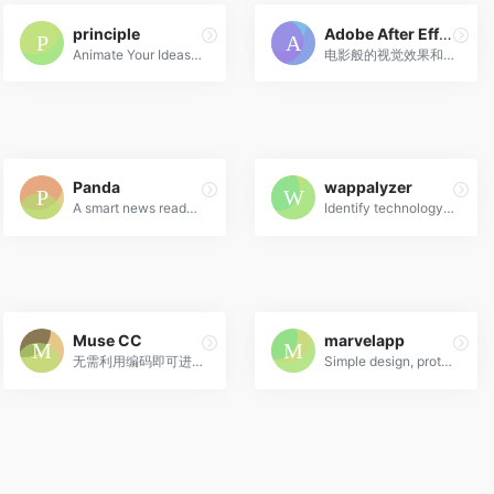
principle
Adobe After Effects CC
Animate Your Ideas, Design Better Apps
电影般的视觉效果和动态图形。
Panda
wappalyzer
A smart news reader built for productivity.
Identify technology on websites
Muse CC
marvelapp
无需利用编码即可进行网站设计。
Simple design, prototyping and collaboration