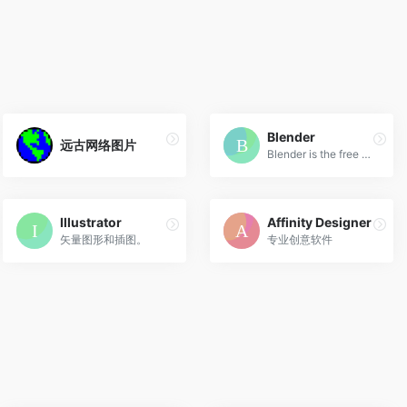
Blender
远古网络图片
Blender is the free and open source 3D creation suite.
Illustrator
Affinity Designer
矢量图形和插图。
专业创意软件