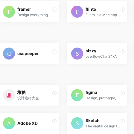
framer
flinto
Design everything from detailed icons to high-fidelity interactions—all in one place.
Flinto is a Mac app used by top designers around the world to create interactive and animated prototypes of their app designs.
sizzy
csspeeper
overflowClip_2">A tool for developing responsive websites crazy-fast
堆糖
figma
设计素材大全
Design, prototype, and gather feedback all in one place with Figma.
Sketch
Adobe XD
The digital design toolkit