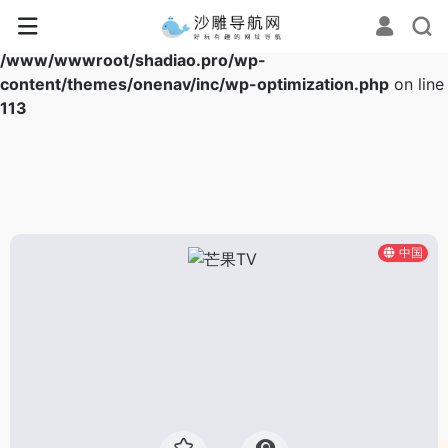
Warning
: Array to string conversion in
/www/wwwroot/shadiao.pro/wp-
content/themes/onenav/inc/wp-optimization.php
on line
113
中国