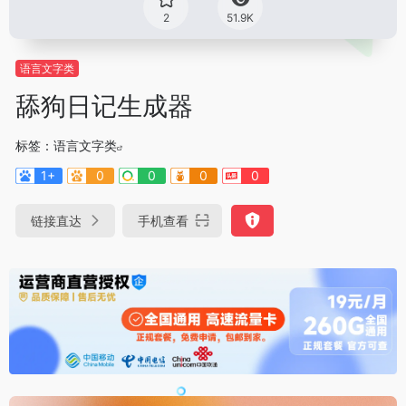
2
51.9K
语言文字类
舔狗日记生成器
标签：
语言文字类
1+
0
0
0
0
链接直达
手机查看