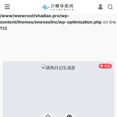
Warning
: Array to string conversion in
/www/wwwroot/shadiao.pro/wp-
content/themes/onenav/inc/wp-optimization.php
on line
113
韩国