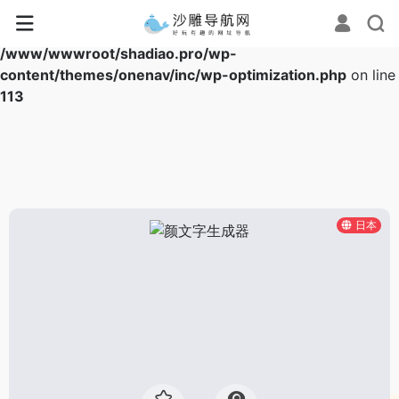
Warning
: Array to string conversion in
/www/wwwroot/shadiao.pro/wp-
content/themes/onenav/inc/wp-optimization.php
on line
113
日本