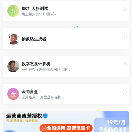
SBTI 人格测试
网上超火的SBTI测试~
抽象话生成器
数字恶臭计算机
一个把数字恶臭化の网站！例...
金句盲盒
应用场景： 桌面屏幕保护...