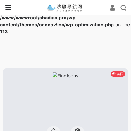
Warning
: Array to string conversion in
/www/wwwroot/shadiao.pro/wp-
content/themes/onenav/inc/wp-optimization.php
on line
113
美国