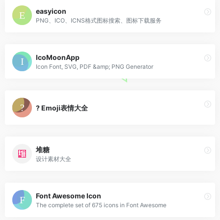
easyicon
PNG、ICO、ICNS格式图标搜索、图标下载服务
IcoMoonApp
Icon Font, SVG, PDF &amp; PNG Generator
? Emoji表情大全
堆糖
设计素材大全
Font Awesome Icon
The complete set of 675 icons in Font Awesome