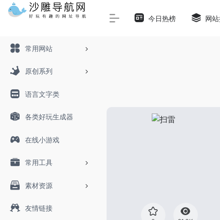
Warning
: Array to string conversion in
/www/wwwroot/sha
今日热榜
网站
常用网站
原创系列
语言文字类
各类好玩生成器
在线小游戏
常用工具
素材资源
友情链接