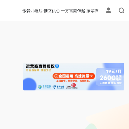
ion.php
on line
113
傲骨几锉尽 惟立仇心 十方雷霆乍起 振紫衣