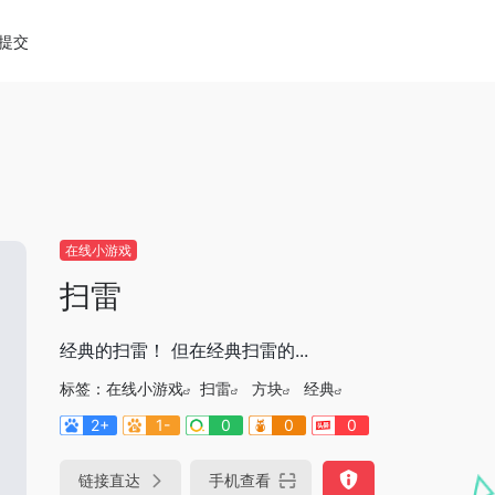
diao.pro/wp-content/themes/onenav/inc/wp-optimizat
提交
在线小游戏
扫雷
经典的扫雷！ 但在经典扫雷的...
标签：
在线小游戏
扫雷
方块
经典
2+
1-
0
0
0
链接直达
手机查看