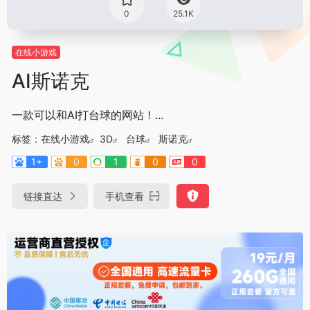
0
25.1K
在线小游戏
AI斯诺克
一款可以和AI打台球的网站！...
标签：
在线小游戏
3D
台球
斯诺克
1+
0
1
0
0
链接直达
手机查看