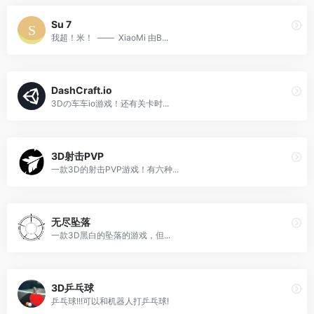
Su 7
我超！米！ —— XiaoMi 由B...
DashCraft.io
3Dの车车io游戏！还有关卡时...
3D射击PVP
一款3D的射击PVP游戏！有六种...
无尽坠落
一款3D黑白的坠落的游戏，但...
3D乒乓球
乒乓球!!!可以和机器人打乒乓球!