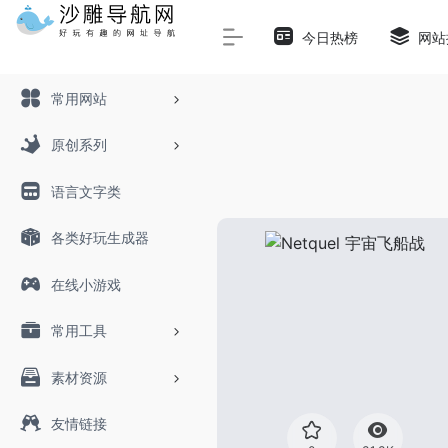
Warning
: Array to string conversion in
/www/wwwroot/sha
今日热榜
网站
常用网站
原创系列
语言文字类
各类好玩生成器
在线小游戏
常用工具
素材资源
友情链接