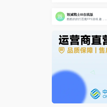
毀滅戰士III在线版
酷酷的的打恶魔FPS游戏 趣，...