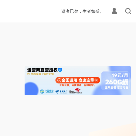
ion.php
on line
113
逝者已矣，生者如斯。