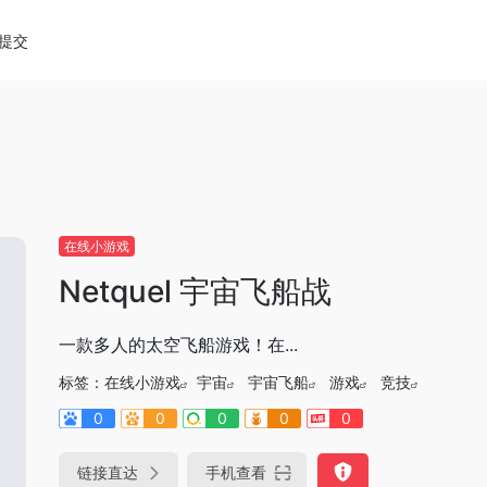
diao.pro/wp-content/themes/onenav/inc/wp-optimizat
提交
在线小游戏
Netquel 宇宙飞船战
一款多人的太空飞船游戏！在...
标签：
在线小游戏
宇宙
宇宙飞船
游戏
竞技
0
0
0
0
0
链接直达
手机查看