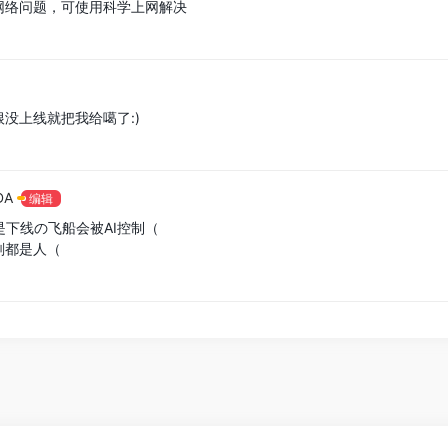
网络问题，可使用科学上网解决
没上线就把我给噶了:)
DA
编辑
是下线の飞船会被AI控制（
刻都是人（