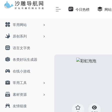
Warning
: Array to string conversion in
/www/wwwroot/sha
今日热榜
网站
常用网站
原创系列
语言文字类
各类好玩生成器
在线小游戏
常用工具
素材资源
友情链接