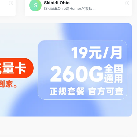
Skibidi.Ohio
[Skibidi.Ohio是Hornex的改版...