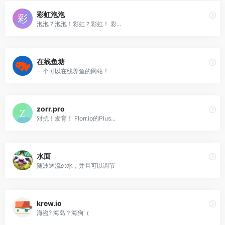
彩虹泡泡
泡泡？泡泡！彩虹？彩虹！ 彩...
在线鱼塘
一个可以在线养鱼的网站！
zorr.pro
对抗！发育！ Florr.io的Plus...
水面
随波逐流の水，并且可以调节
krew.io
海盗? 海岛？海狗（