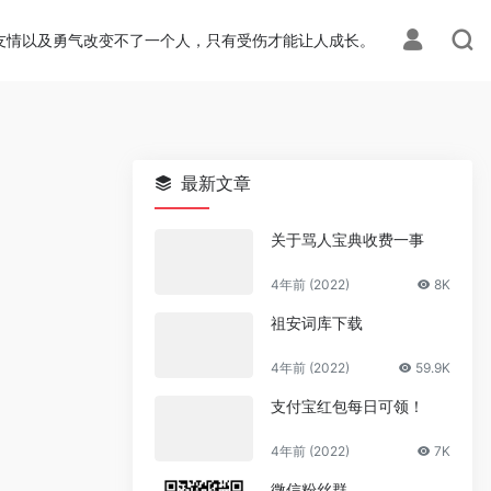
ion.php
on line
113
友情以及勇气改变不了一个人，只有受伤才能让人成长。
最新文章
关于骂人宝典收费一事
4年前 (2022)
8K
祖安词库下载
4年前 (2022)
59.9K
支付宝红包每日可领！
4年前 (2022)
7K
微信粉丝群