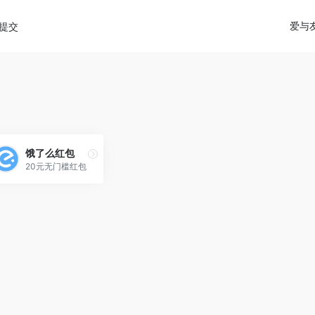
diao.pro/wp-content/themes/onenav/inc/wp-optimizat
爱与
提交
饿了么红包
20元无门槛红包