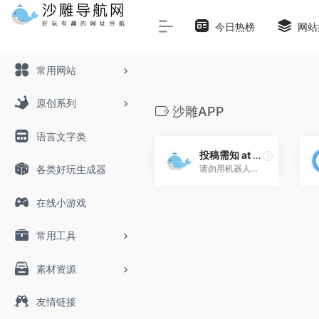
Warning
: Array to string conversion in
/www/wwwroot/sha
今日热榜
网站
常用网站
原创系列
沙雕APP
语言文字类
投稿需知 at NowTime
请勿用机器人刷无用的评论！...
各类好玩生成器
在线小游戏
常用工具
素材资源
友情链接