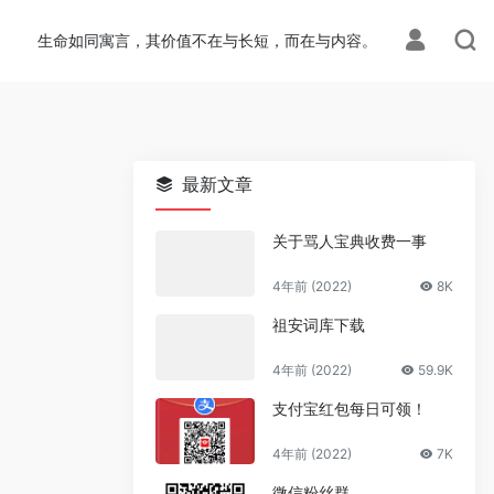
ion.php
on line
113
生命如同寓言，其价值不在与长短，而在与内容。
最新文章
关于骂人宝典收费一事
4年前 (2022)
8K
祖安词库下载
4年前 (2022)
59.9K
支付宝红包每日可领！
4年前 (2022)
7K
微信粉丝群