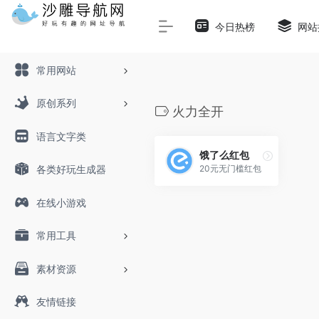
Warning
: Array to string conversion in
/www/wwwroot/sha
今日热榜
网站
常用网站
原创系列
火力全开
语言文字类
饿了么红包
20元无门槛红包
各类好玩生成器
在线小游戏
常用工具
素材资源
友情链接