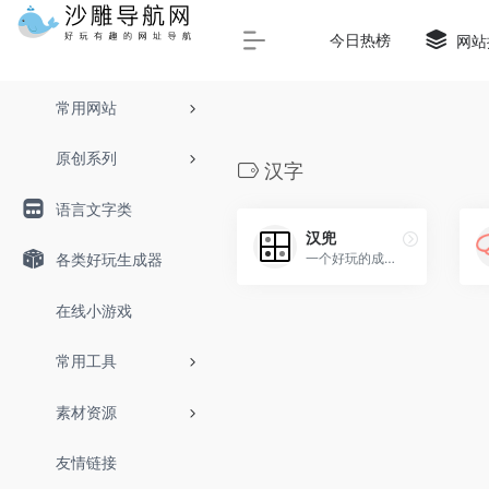
Warning
: Array to string conversion in
/www/wwwroot/sha
今日热榜
网站
常用网站
原创系列
汉字
语言文字类
汉兜
一个好玩的成语小游戏！并且...
各类好玩生成器
在线小游戏
常用工具
素材资源
友情链接