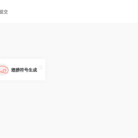
diao.pro/wp-content/themes/onenav/inc/wp-optimizat
提交
翅膀符号生成