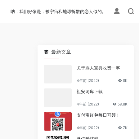
ion.php
on line
113
呐，我们好像是，被宇宙和地球拆散的恋人似的。
最新文章
关于骂人宝典收费一事
4年前 (2022)
8K
祖安词库下载
4年前 (2022)
59.8K
支付宝红包每日可领！
4年前 (2022)
7K
微信粉丝群