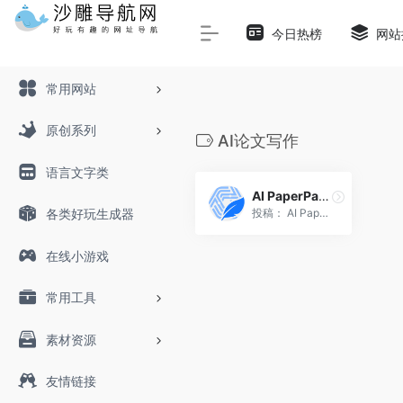
Warning
: Array to string conversion in
/www/wwwroot/sha
今日热榜
网站
常用网站
原创系列
AI论文写作
语言文字类
AI PaperPass论文生成器
投稿： AI PaperPass是一个A...
各类好玩生成器
在线小游戏
常用工具
素材资源
友情链接