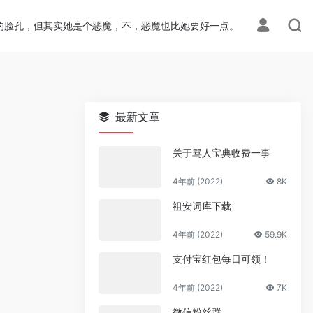
ion.php
on line
113
的脸孔，但其实她是个恶魔，不，恶魔也比她要好一点。
最新文章
关于骂人宝典收费一事
4年前 (2022)
8K
祖安词库下载
4年前 (2022)
59.9K
支付宝红包每日可领！
4年前 (2022)
7K
微信粉丝群