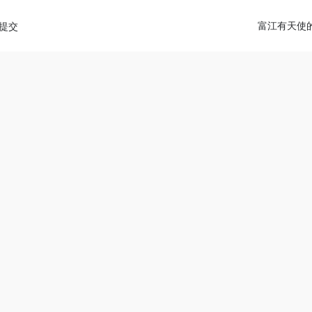
diao.pro/wp-content/themes/onenav/inc/wp-optimizat
富江有天使
提交