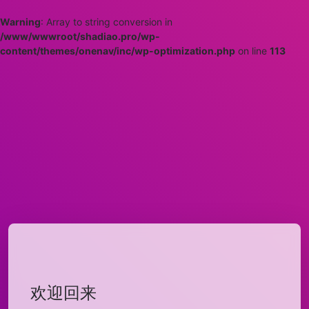
Warning
: Array to string conversion in
/www/wwwroot/shadiao.pro/wp-
content/themes/onenav/inc/wp-optimization.php
on line
113
欢迎回来