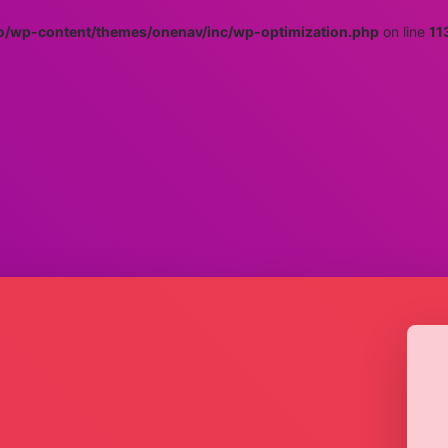
/wp-content/themes/onenav/inc/wp-optimization.php
on line
11