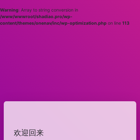
Warning
: Array to string conversion in
/www/wwwroot/shadiao.pro/wp-
content/themes/onenav/inc/wp-optimization.php
on line
113
欢迎回来