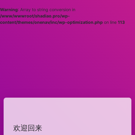
Warning
: Array to string conversion in
/www/wwwroot/shadiao.pro/wp-
content/themes/onenav/inc/wp-optimization.php
on line
113
欢迎回来