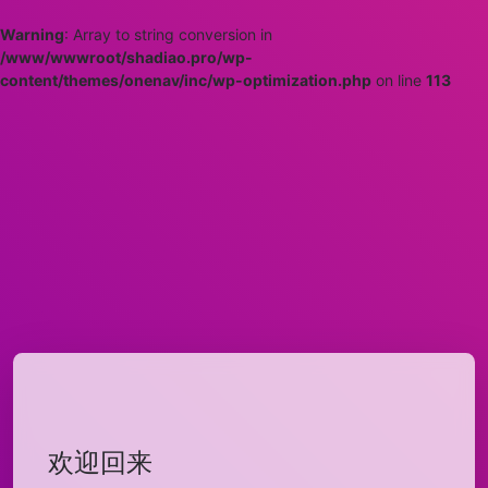
Warning
: Array to string conversion in
/www/wwwroot/shadiao.pro/wp-
content/themes/onenav/inc/wp-optimization.php
on line
113
欢迎回来