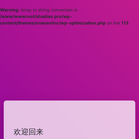
Warning
: Array to string conversion in
/www/wwwroot/shadiao.pro/wp-
content/themes/onenav/inc/wp-optimization.php
on line
113
欢迎回来