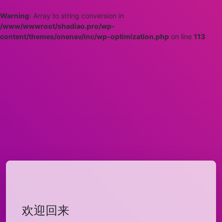
Warning
: Array to string conversion in
/www/wwwroot/shadiao.pro/wp-
content/themes/onenav/inc/wp-optimization.php
on line
113
欢迎回来