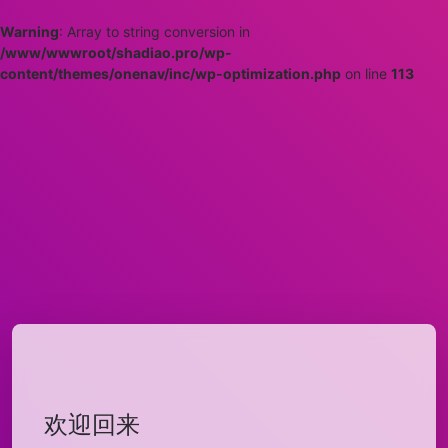
Warning
: Array to string conversion in
/www/wwwroot/shadiao.pro/wp-
content/themes/onenav/inc/wp-optimization.php
on line
113
欢迎回来