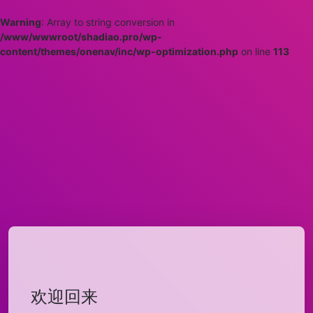
Warning
: Array to string conversion in
/www/wwwroot/shadiao.pro/wp-
content/themes/onenav/inc/wp-optimization.php
on line
113
欢迎回来