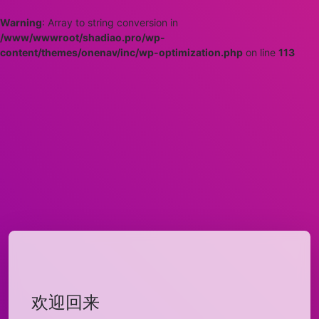
Warning
: Array to string conversion in
/www/wwwroot/shadiao.pro/wp-
content/themes/onenav/inc/wp-optimization.php
on line
113
欢迎回来