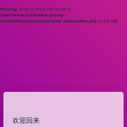
Warning
: Array to string conversion in
/www/wwwroot/shadiao.pro/wp-
content/themes/onenav/inc/wp-optimization.php
on line
113
欢迎回来