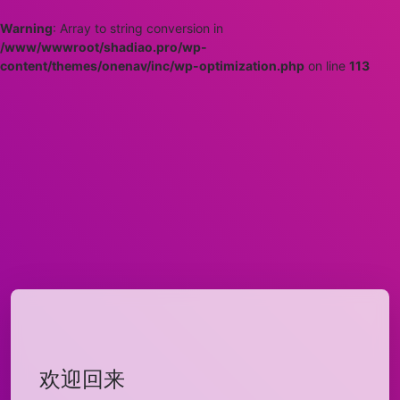
Warning
: Array to string conversion in
/www/wwwroot/shadiao.pro/wp-
content/themes/onenav/inc/wp-optimization.php
on line
113
欢迎回来