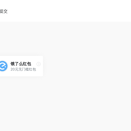
diao.pro/wp-content/themes/onenav/inc/wp-optimizat
提交
饿了么红包
20元无门槛红包