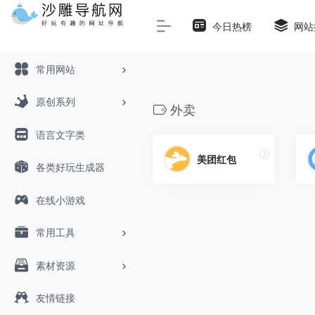
Warning
: Array to string conversion in
/www/wwwroot/sha
今日热榜
网站
常用网站
原创系列
外卖
语言文字类
美团红包
各类好玩生成器
在线小游戏
常用工具
素材资源
友情链接