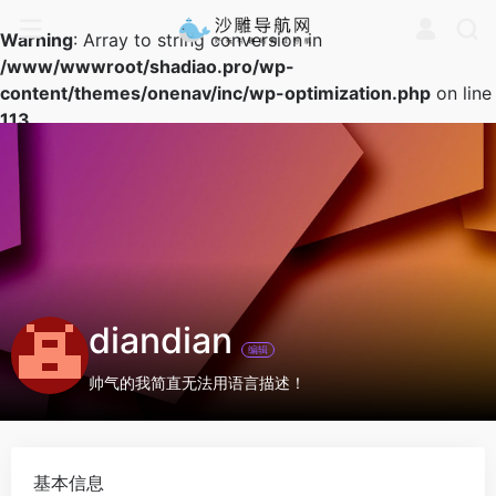
Warning
: Array to string conversion in
/www/wwwroot/shadiao.pro/wp-
content/themes/onenav/inc/wp-optimization.php
on line
113
diandian
编辑
帅气的我简直无法用语言描述！
基本信息